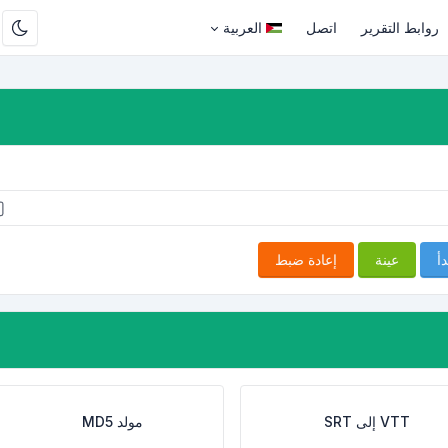
روابط التقرير
اتصل
العربية
دأ
عينة
إعادة ضبط
VTT إلى SRT
مولد MD5