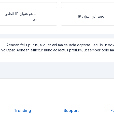
ما هو عنوان IP الخاص
بحث عن عنوان IP
بي
Aenean felis purus, aliquet vel malesuada egestas, iaculis ut o
volutpat. Aenean efficitur nunc ac lectus pretium, ut semper odio matt
Trending
Support
F