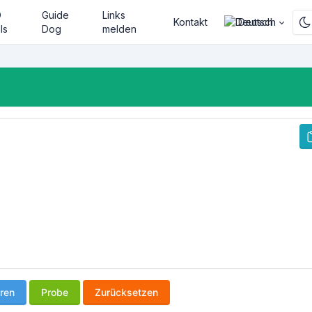
O
Guide
Links
Kontakt
Deutsch
ls
Dog
melden
ren
Probe
Zurücksetzen