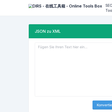
SE
Too
JSON zu XML
Konvertie