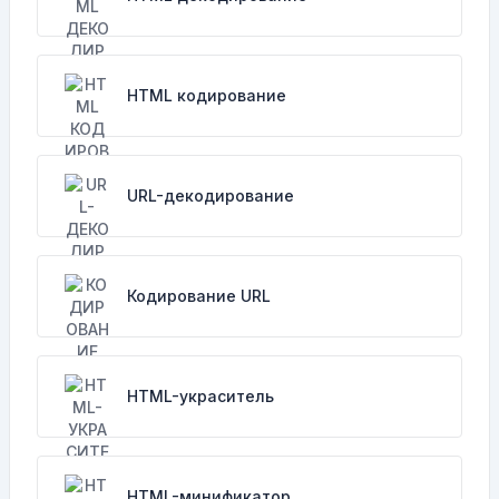
HTML кодирование
URL-декодирование
Кодирование URL
HTML-украситель
HTML-минификатор