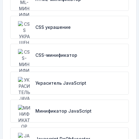
CSS украшение
CSS-минификатор
Украситель JavaScript
Минификатор JavaScript
Javascript DeObfuscator