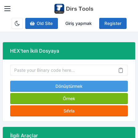
Old Site
Giriş yapmak
Register
HEX'ten İkili Dosyaya
Dönüştürmek
Örnek
Sıfırla
İlgili Araçlar