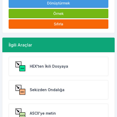
Dönüştürmek
Örnek
Sıfırla
İlgili Araçlar
HEX'ten İkili Dosyaya
Sekizden Ondalığa
ASCII'ye metin