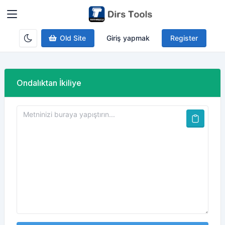
Old Site
Giriş yapmak
Register
Ondalıktan İkiliye