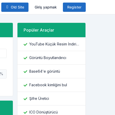
Old Site
Giriş yapmak
Register
Popüler Araçlar
YouTube Küçük Resim İndiricisi
Görüntü Boyutlandırıcı
Base64'e görüntü
%
Facebook kimliğini bul
Şifre Üretici
ICO Dönüştürücü