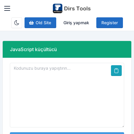
Old Site
Giriş yapmak
Register
JavaScript küçültücü