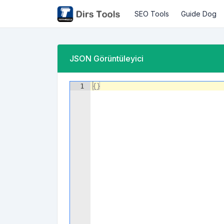
SEO Tools
Guide Dog
JSON Görüntüleyici
1
{
}