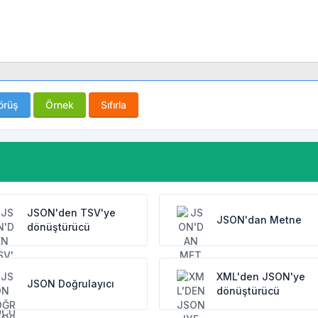
örüş
Örnek
Sıfırla
JSON'den TSV'ye
JSON'dan Metne
dönüştürücü
XML'den JSON'ye
JSON Doğrulayıcı
dönüştürücü