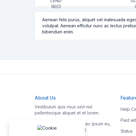
Aenean felis purus, aliquet vel malesuada eges
volutpat. Aenean efficitur nunc ac lectus pretiu
bibendum enim.
About Us
Featur
Vestibulum quis risus sed nisl
Help Ce
pellentesque aliquet et et lorem.
Paid wi
Fusce nibh nisl, gravida nec ipsum eu,
feugiat condimentum velit.
Status