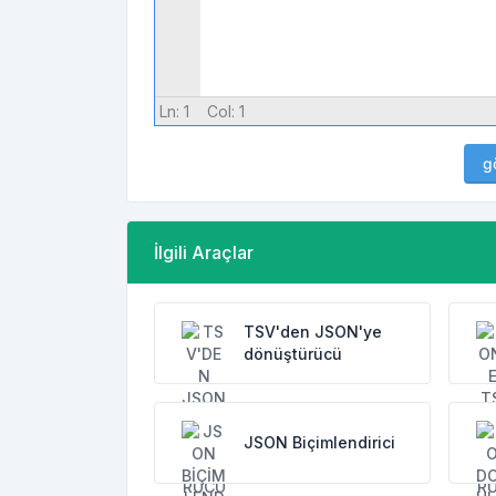
Ln:
1
Col:
1
g
İlgili Araçlar
TSV'den JSON'ye
dönüştürücü
JSON Biçimlendirici