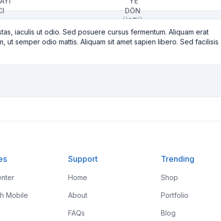
tas, iaculis ut odio. Sed posuere cursus fermentum. Aliquam erat
m, ut semper odio mattis. Aliquam sit amet sapien libero. Sed facilisis
es
Support
Trending
nter
Home
Shop
th Mobile
About
Portfolio
FAQs
Blog