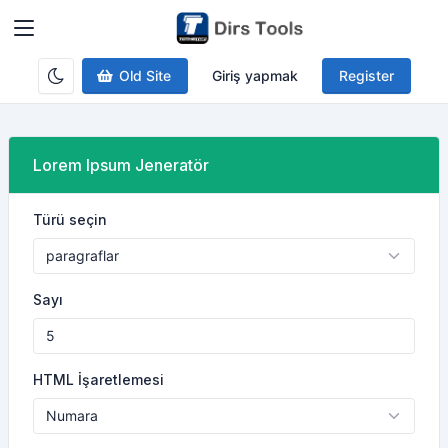
Old Site
Giriş yapmak
Register
Lorem Ipsum Jeneratör
Türü seçin
Sayı
HTML İşaretlemesi