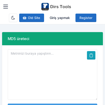
Old Site
Giriş yapmak
Register
MD5 üreteci