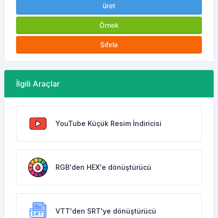
üret
Örnek
Sıfırla
İlgili Araçlar
YouTube Küçük Resim İndiricisi
RGB'den HEX'e dönüştürücü
VTT'den SRT'ye dönüştürücü