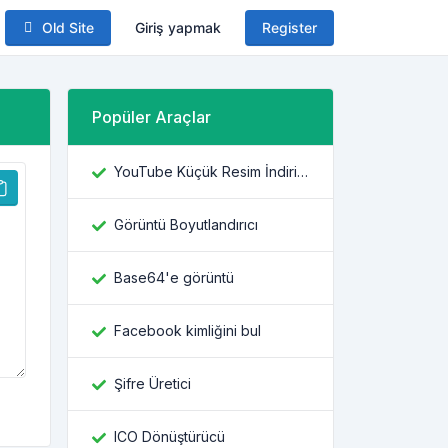
Old Site
Giriş yapmak
Register
Popüler Araçlar
YouTube Küçük Resim İndiricisi
Görüntü Boyutlandırıcı
Base64'e görüntü
Facebook kimliğini bul
Şifre Üretici
ICO Dönüştürücü