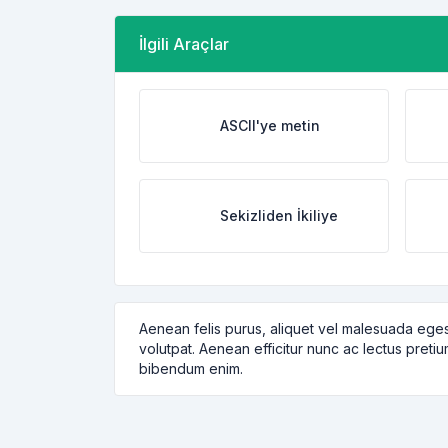
İlgili Araçlar
ASCII'ye metin
Sekizliden İkiliye
Aenean felis purus, aliquet vel malesuada eges
volutpat. Aenean efficitur nunc ac lectus pretiu
bibendum enim.