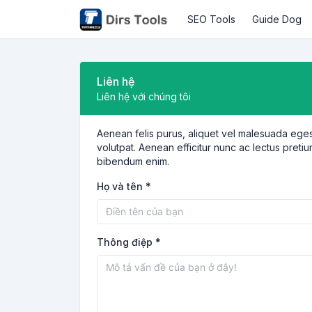
SEO Tools
Guide Dog
Liên hệ
Liên hệ với chúng tôi
Aenean felis purus, aliquet vel malesuada eges
volutpat. Aenean efficitur nunc ac lectus pretiu
bibendum enim.
Họ và tên *
Thông điệp *