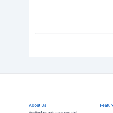
About Us
Featur
Vestibulum quis risus sed nisl