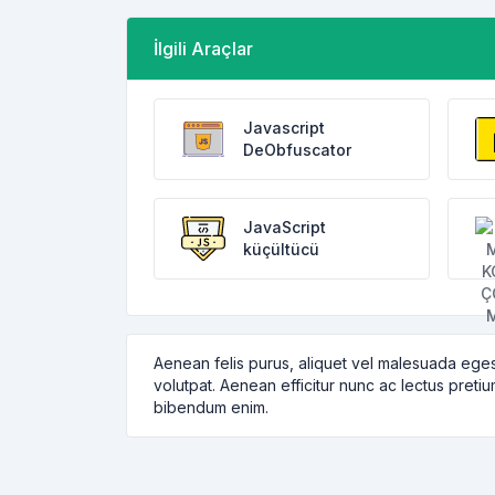
İlgili Araçlar
Javascript
DeObfuscator
JavaScript
küçültücü
Aenean felis purus, aliquet vel malesuada eges
volutpat. Aenean efficitur nunc ac lectus pretiu
bibendum enim.