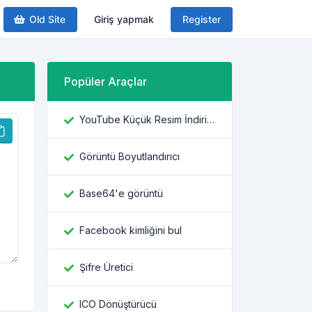
Old Site
Giriş yapmak
Register
Popüler Araçlar
YouTube Küçük Resim İndiricisi
Görüntü Boyutlandırıcı
Base64'e görüntü
Facebook kimliğini bul
Şifre Üretici
ICO Dönüştürücü