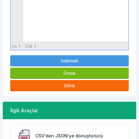
Ln:
1
Col:
1
İndirmek
Örnek
Sıfırla
İlgili Araçlar
CSV'den JSON'ye dönüştürücü