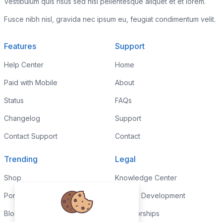
Vestibulum quis risus sed nisl pellentesque aliquet et et lorem.
Fusce nibh nisl, gravida nec ipsum eu, feugiat condimentum velit.
Features
Support
Help Center
Home
Paid with Mobile
About
Status
FAQs
Changelog
Support
Contact Support
Contact
Trending
Legal
Shop
Knowledge Center
Portfolio
Custom Development
Blog
Sponsorships