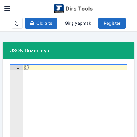
Old Site
Giriş yapmak
Register
JSON Düzenleyici
1
{
}